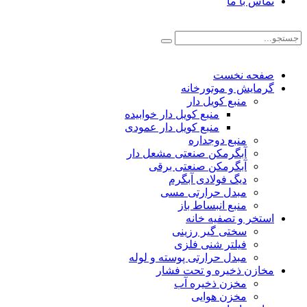
تماس با ما
صفحه نخست
گرمایش و موتورخانه
منبع کویل دار
منبع کویل دار خوابیده
منبع کویل دار عمودی
منبع دوجداره
آبگرمکن صنعتی مشعل دار
آبگرمکن صنعتی برقی
دیگ فولادی آبگرم
مبدل حرارتی مسی
منبع انبساط باز
استخر و تصفیه خانه
سختی گیر رزینی
فیلتر شنی فلزی
مبدل حرارتی پوسته و لوله
مخازن ذخیره و تحت فشار
مخزن ذخیره آب
مخزن هوایی