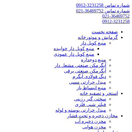
شماره تماس 3231258-0912
شماره تماس 36469752-021
021-36469752
0912-3231258
صفحه نخست
گرمایش و موتورخانه
منبع کویل دار
منبع کویل دار خوابیده
منبع کویل دار عمودی
منبع دوجداره
آبگرمکن صنعتی مشعل دار
آبگرمکن صنعتی برقی
دیگ فولادی آبگرم
مبدل حرارتی مسی
منبع انبساط باز
استخر و تصفیه خانه
سختی گیر رزینی
فیلتر شنی فلزی
مبدل حرارتی پوسته و لوله
مخازن ذخیره و تحت فشار
مخزن ذخیره آب
مخزن هوایی