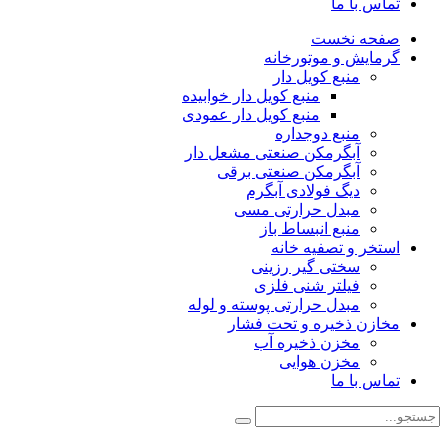
تماس با ما
صفحه نخست
گرمایش و موتورخانه
منبع کویل دار
منبع کویل دار خوابیده
منبع کویل دار عمودی
منبع دوجداره
آبگرمکن صنعتی مشعل دار
آبگرمکن صنعتی برقی
دیگ فولادی آبگرم
مبدل حرارتی مسی
منبع انبساط باز
استخر و تصفیه خانه
سختی گیر رزینی
فیلتر شنی فلزی
مبدل حرارتی پوسته و لوله
مخازن ذخیره و تحت فشار
مخزن ذخیره آب
مخزن هوایی
تماس با ما