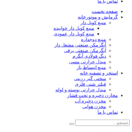
تماس با ما
صفحه نخست
گرمایش و موتورخانه
منبع کویل دار
منبع کویل دار خوابیده
منبع کویل دار عمودی
منبع دوجداره
آبگرمکن صنعتی مشعل دار
آبگرمکن صنعتی برقی
دیگ فولادی آبگرم
مبدل حرارتی مسی
منبع انبساط باز
استخر و تصفیه خانه
سختی گیر رزینی
فیلتر شنی فلزی
مبدل حرارتی پوسته و لوله
مخازن ذخیره و تحت فشار
مخزن ذخیره آب
مخزن هوایی
تماس با ما