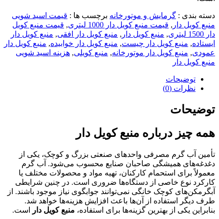
دسته بندی
:
گرمایش و موتورخانه
برچسب ها
:
قیمت اسید شویی
منبع کویل دار
,
قیمت منبع کویل دار 1000 لیتری
,
قیمت منبع کویل
دار 1500 لیتری
,
منبع کویل دار
,
منبع کویل دار افقی
,
منبع کویل دار
ایستاده
,
منبع کویل دار چیست
,
منبع کویل دار خوابیده
,
منبع کویل دار
عمودی
,
منبع کویل دار موتورخانه
,
منبع کویلی
,
هزینه اسید شویی
منبع کویل دار
توضیحات
نظرات (0)
توضیحات
همه چیز درباره منبع کویل دار
تأمین آب گرم مصرفی واحدهای صنعتی بزرگ و کوچک، یکی از
دغدغه‌های همیشگی صاحبان صنایع محسوب می‌شود. آب گرم
معمولاً برای استحمام کارکنان، تهیه مواد و محصولات مختلف یا
کارکرد نوع خاصی از دستگاه‌ها ضروری است. در چنین شرایطی
آبگرمکن‌های کوچک خانگی نمی‌توانند جوابگوی نیاز موجود باشند. از
طرف دیگر استفاده از آن‌ها باعث افزایش هزینه‌ها خواهد شد.
بنابراین یکی از بهترین گزینه‌ها برای استفاده،
منبع کویل دار
است.