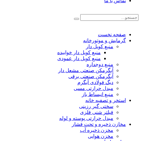
تماس با ما
صفحه نخست
گرمایش و موتورخانه
منبع کویل دار
منبع کویل دار خوابیده
منبع کویل دار عمودی
منبع دوجداره
آبگرمکن صنعتی مشعل دار
آبگرمکن صنعتی برقی
دیگ فولادی آبگرم
مبدل حرارتی مسی
منبع انبساط باز
استخر و تصفیه خانه
سختی گیر رزینی
فیلتر شنی فلزی
مبدل حرارتی پوسته و لوله
مخازن ذخیره و تحت فشار
مخزن ذخیره آب
مخزن هوایی