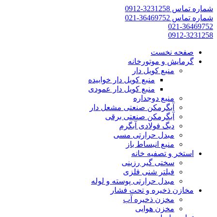
شماره تماس 3231258-0912
شماره تماس 36469752-021
021-36469752
0912-3231258
صفحه نخست
گرمایش و موتورخانه
منبع کویل دار
منبع کویل دار خوابیده
منبع کویل دار عمودی
منبع دوجداره
آبگرمکن صنعتی مشعل دار
آبگرمکن صنعتی برقی
دیگ فولادی آبگرم
مبدل حرارتی مسی
منبع انبساط باز
استخر و تصفیه خانه
سختی گیر رزینی
فیلتر شنی فلزی
مبدل حرارتی پوسته و لوله
مخازن ذخیره و تحت فشار
مخزن ذخیره آب
مخزن هوایی