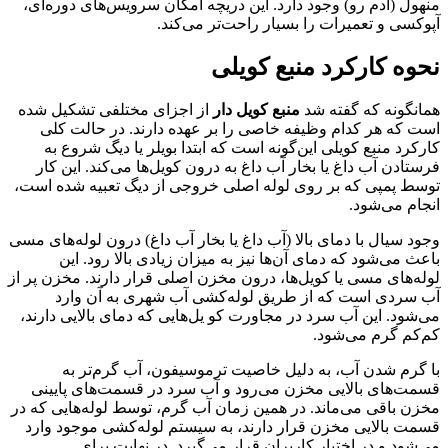
منهول (آدم رو) وجود دارد. این دریچه امکان سرویس‌های دوره‌ای،
آپوکسی و تعمیرات را بسیار راحت‌تر می‌کند.
نحوه کارکرد منبع کویلی
همانگونه که گفته شد
منبع کویل دار
از اجزای مختلفی تشکیل شده
است که هر کدام وظیفه خاصی را بر عهده دارند. در حالت کلی
کارکرد منبع کویلی این‌گونه است که ابتدا بویلر یا دیگ شروع به
فرستادن آب داغ یا بخار آب داغ به درون کویل‌ها می‌کند. این کار
توسط پمپی که بر روی لوله اصلی خروجی از دیگ تعبیه شده است،
انجام می‌شود.
وجود سیال با دمای بالا (آب داغ یا بخار آب داغ) درون لوله‌های مسی
باعث می‌شود که دمای آن‌ها نیز به میزان زیادی بالا رود. این
لوله‌های مسی یا کویل‌ها، درون مخزن اصلی قرار دارند. مخزن پر از
آب سردی است که از طریق لوله‌کشی آب شهری به آن وارد
می‌شود. این آب سرد در مجاورت کو یل‌هایی که دمای بالایی دارند،
کم‌کم گرم می‌شود.
با گرم شدن آب، به دلیل خاصیت ترموسیفون، آب گرم‌تر به
قسمت‌های بالایی مخزن می‌رود و آب سرد در قسمت‌های پایینی
مخزن باقی می‌ماند. در همین زمان آب گرم، توسط لوله‌هایی که در
قسمت بالایی مخزن قرار دارند، به سیستم لوله‌کشی موجود وارد
می‌شود و در اختیار کاربران قرار می‌گیرد. در نهایت برای