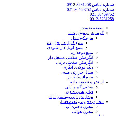
شماره تماس 3231258-0912
شماره تماس 36469752-021
021-36469752
0912-3231258
صفحه نخست
گرمایش و موتورخانه
منبع کویل دار
منبع کویل دار خوابیده
منبع کویل دار عمودی
منبع دوجداره
آبگرمکن صنعتی مشعل دار
آبگرمکن صنعتی برقی
دیگ فولادی آبگرم
مبدل حرارتی مسی
منبع انبساط باز
استخر و تصفیه خانه
سختی گیر رزینی
فیلتر شنی فلزی
مبدل حرارتی پوسته و لوله
مخازن ذخیره و تحت فشار
مخزن ذخیره آب
مخزن هوایی