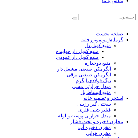
تماس با ما
صفحه نخست
گرمایش و موتورخانه
منبع کویل دار
منبع کویل دار خوابیده
منبع کویل دار عمودی
منبع دوجداره
آبگرمکن صنعتی مشعل دار
آبگرمکن صنعتی برقی
دیگ فولادی آبگرم
مبدل حرارتی مسی
منبع انبساط باز
استخر و تصفیه خانه
سختی گیر رزینی
فیلتر شنی فلزی
مبدل حرارتی پوسته و لوله
مخازن ذخیره و تحت فشار
مخزن ذخیره آب
مخزن هوایی