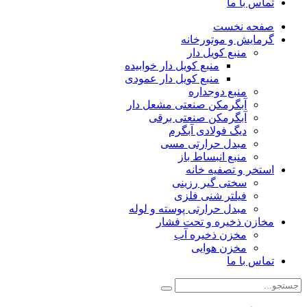
تماس با ما
صفحه نخست
گرمایش و موتورخانه
منبع کویل دار
منبع کویل دار خوابیده
منبع کویل دار عمودی
منبع دوجداره
آبگرمکن صنعتی مشعل دار
آبگرمکن صنعتی برقی
دیگ فولادی آبگرم
مبدل حرارتی مسی
منبع انبساط باز
استخر و تصفیه خانه
سختی گیر رزینی
فیلتر شنی فلزی
مبدل حرارتی پوسته و لوله
مخازن ذخیره و تحت فشار
مخزن ذخیره آب
مخزن هوایی
تماس با ما