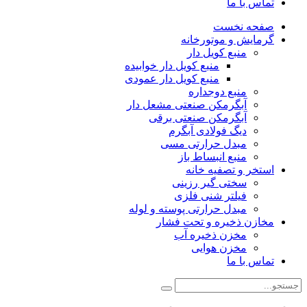
تماس با ما
صفحه نخست
گرمایش و موتورخانه
منبع کویل دار
منبع کویل دار خوابیده
منبع کویل دار عمودی
منبع دوجداره
آبگرمکن صنعتی مشعل دار
آبگرمکن صنعتی برقی
دیگ فولادی آبگرم
مبدل حرارتی مسی
منبع انبساط باز
استخر و تصفیه خانه
سختی گیر رزینی
فیلتر شنی فلزی
مبدل حرارتی پوسته و لوله
مخازن ذخیره و تحت فشار
مخزن ذخیره آب
مخزن هوایی
تماس با ما