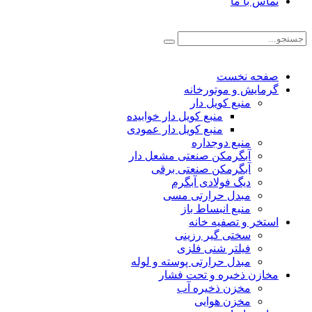
تماس با ما
صفحه نخست
گرمایش و موتورخانه
منبع کویل دار
منبع کویل دار خوابیده
منبع کویل دار عمودی
منبع دوجداره
آبگرمکن صنعتی مشعل دار
آبگرمکن صنعتی برقی
دیگ فولادی آبگرم
مبدل حرارتی مسی
منبع انبساط باز
استخر و تصفیه خانه
سختی گیر رزینی
فیلتر شنی فلزی
مبدل حرارتی پوسته و لوله
مخازن ذخیره و تحت فشار
مخزن ذخیره آب
مخزن هوایی