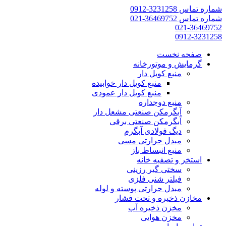
شماره تماس 3231258-0912
شماره تماس 36469752-021
021-36469752
0912-3231258
صفحه نخست
گرمایش و موتورخانه
منبع کویل دار
منبع کویل دار خوابیده
منبع کویل دار عمودی
منبع دوجداره
آبگرمکن صنعتی مشعل دار
آبگرمکن صنعتی برقی
دیگ فولادی آبگرم
مبدل حرارتی مسی
منبع انبساط باز
استخر و تصفیه خانه
سختی گیر رزینی
فیلتر شنی فلزی
مبدل حرارتی پوسته و لوله
مخازن ذخیره و تحت فشار
مخزن ذخیره آب
مخزن هوایی