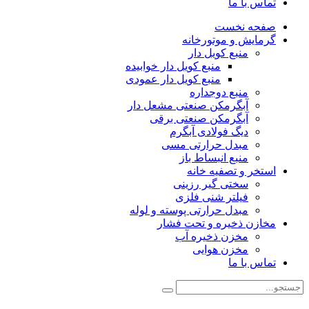
تماس با ما
صفحه نخست
گرمایش و موتورخانه
منبع کویل دار
منبع کویل دار خوابیده
منبع کویل دار عمودی
منبع دوجداره
آبگرمکن صنعتی مشعل دار
آبگرمکن صنعتی برقی
دیگ فولادی آبگرم
مبدل حرارتی مسی
منبع انبساط باز
استخر و تصفیه خانه
سختی گیر رزینی
فیلتر شنی فلزی
مبدل حرارتی پوسته و لوله
مخازن ذخیره و تحت فشار
مخزن ذخیره آب
مخزن هوایی
تماس با ما