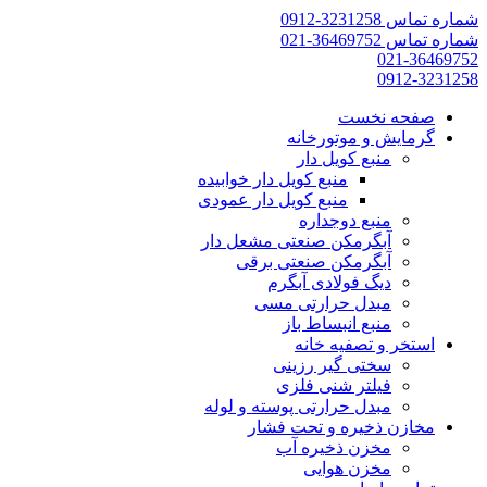
شماره تماس 3231258-0912
شماره تماس 36469752-021
021-36469752
0912-3231258
صفحه نخست
گرمایش و موتورخانه
منبع کویل دار
منبع کویل دار خوابیده
منبع کویل دار عمودی
منبع دوجداره
آبگرمکن صنعتی مشعل دار
آبگرمکن صنعتی برقی
دیگ فولادی آبگرم
مبدل حرارتی مسی
منبع انبساط باز
استخر و تصفیه خانه
سختی گیر رزینی
فیلتر شنی فلزی
مبدل حرارتی پوسته و لوله
مخازن ذخیره و تحت فشار
مخزن ذخیره آب
مخزن هوایی