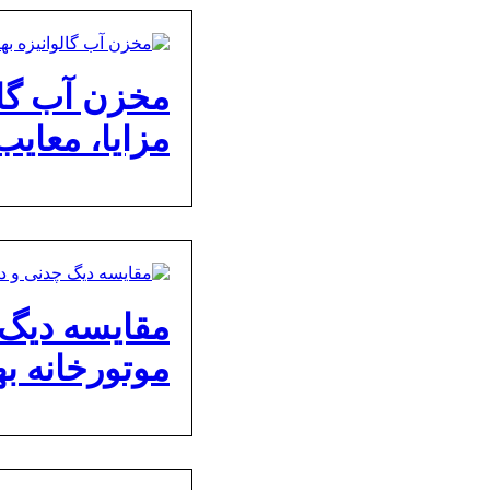
مخزن آب گال
مزایا، معایب
مقایسه دیگ 
موتورخانه ب