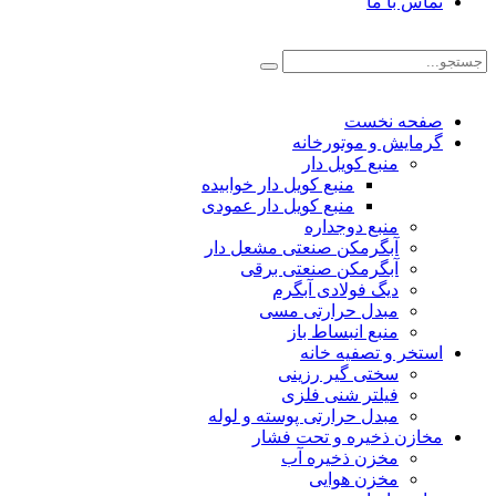
تماس با ما
صفحه نخست
گرمایش و موتورخانه
منبع کویل دار
منبع کویل دار خوابیده
منبع کویل دار عمودی
منبع دوجداره
آبگرمکن صنعتی مشعل دار
آبگرمکن صنعتی برقی
دیگ فولادی آبگرم
مبدل حرارتی مسی
منبع انبساط باز
استخر و تصفیه خانه
سختی گیر رزینی
فیلتر شنی فلزی
مبدل حرارتی پوسته و لوله
مخازن ذخیره و تحت فشار
مخزن ذخیره آب
مخزن هوایی